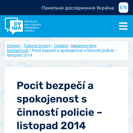
EN
Панельне дослідження Україна
Domov
Tiskové zprávy
Ostatní
Negativní jevy,
bezpečnost
Pocit bezpečí a spokojenost s činností policie –
listopad 2014
Pocit bezpečí a
spokojenost s
činností policie –
listopad 2014