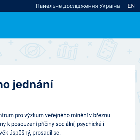
Панельне дослідження Україна
EN
e, občanská společnost
Politické - Ostatní
nomické - Ostatní
ní - Různé
ho jednání
ntrum pro výzkum veřejného mínění v březnu
 k posouzení příčiny sociální, psychické i
ověk úspěšný, prosadil se.