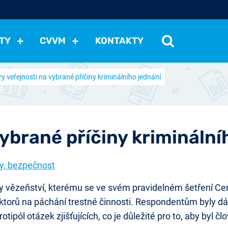
TY
CVVM
KONTAKTY
y veřejnosti na vybrané příčiny kriminálního jednání
cení politické situace
Mezinárodní vztahy
Demokraci
cký vývoj
Hospodářská politika
Sociální politika
Eko
st
Vztahy a životní postoje
Ekologie
Média
Ostat
ybrané příčiny kriminální
vy, bezpečnost
 vězeňství, kterému se ve svém pravidelném šetření Ce
torů na páchání trestné činnosti. Respondentům byly dány
tipól otázek zjišťujících, co je důležité pro to, aby byl čl