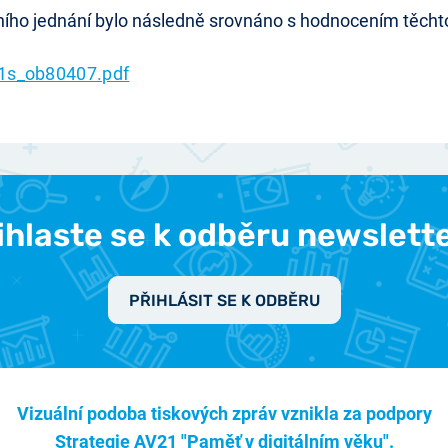
ního jednání bylo následně srovnáno s hodnocením těchto
1s_ob80407.pdf
ihlaste se k odběru newslett
PŘIHLÁSIT SE K ODBĚRU
Vizuální podoba tiskových zpráv vznikla za podpory
Strategie AV21 "Paměť v digitálním věku".