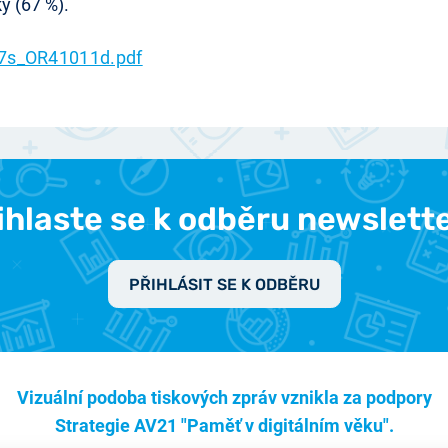
y (67 %).
7s_OR41011d.pdf
ihlaste se k odběru newslett
PŘIHLÁSIT SE K ODBĚRU
Vizuální podoba tiskových zpráv vznikla za podpory
Strategie AV21 "Paměť v digitálním věku".