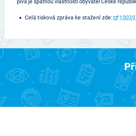
piva je špatnou vlastností obyvatel České republik
Celá tisková zpráva ke stažení zde:
10039
Př