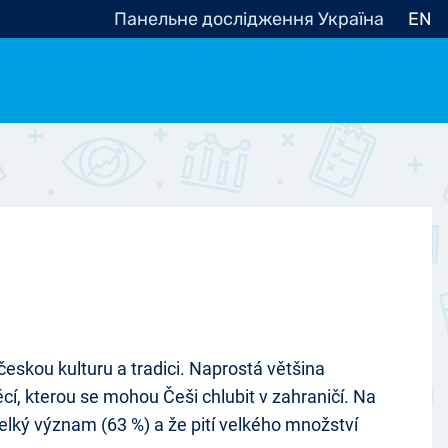
Панельне дослідження Україна
EN
e, občanská společnost
Politické - Ostatní
nomické - Ostatní
ní - Různé
skou kulturu a tradici. Naprostá většina
í, kterou se mohou Češi chlubit v zahraničí. Na
velký význam (63 %) a že pití velkého množství