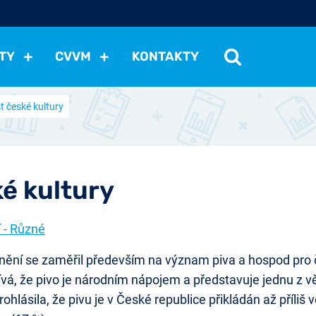
TY
CVVM
KONTAKTY
t české kultury
cení politické situace
Mezinárodní vztahy
Demokraci
cký vývoj
Hospodářská politika
Sociální politika
Eko
st
Vztahy a životní postoje
Ekologie
Média
Ostat
ké kultury
 - Různé
ění se zaměřil především na význam piva a hospod pro če
á, že pivo je národním nápojem a představuje jednu z věc
lásila, že pivu je v České republice přikládán až příliš 