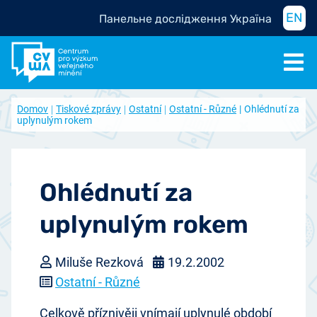
EN
Панельне дослідження Україна
Domov
Tiskové zprávy
Ostatní
Ostatní - Různé
Ohlédnutí za
uplynulým rokem
Ohlédnutí za
uplynulým rokem
Miluše Rezková
19.2.2002
Ostatní - Různé
Celkově příznivěji vnímají uplynulé období