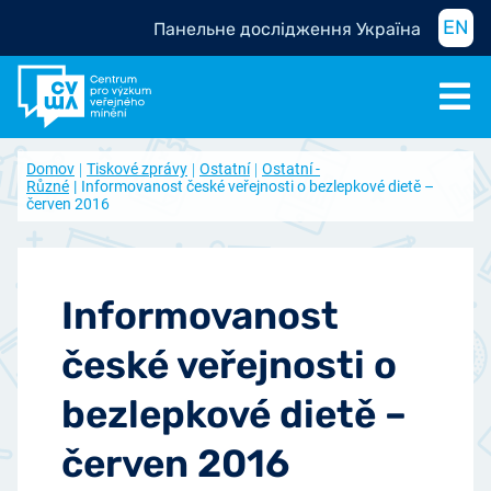
EN
Панельне дослідження Україна
Domov
Tiskové zprávy
Ostatní
Ostatní -
Různé
Informovanost české veřejnosti o bezlepkové dietě –
červen 2016
Informovanost
české veřejnosti o
bezlepkové dietě –
červen 2016