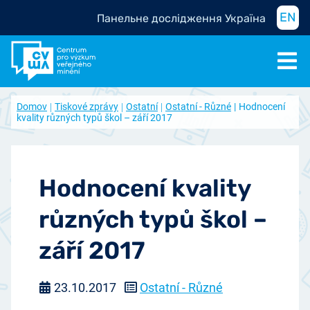
EN
Панельне дослідження Україна
Domov
Tiskové zprávy
Ostatní
Ostatní - Různé
Hodnocení
kvality různých typů škol – září 2017
Hodnocení kvality
různých typů škol –
září 2017
23.10.2017
Ostatní - Různé