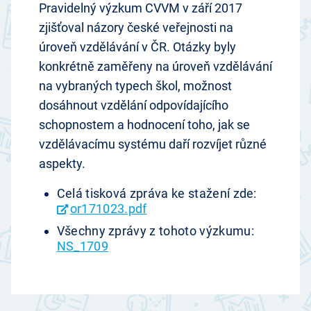
Pravidelný výzkum CVVM v září 2017
zjišťoval názory české veřejnosti na
úroveň vzdělávání v ČR. Otázky byly
konkrétně zaměřeny na úroveň vzdělávání
na vybraných typech škol, možnost
dosáhnout vzdělání odpovídajícího
schopnostem a hodnocení toho, jak se
vzdělávacímu systému daří rozvíjet různé
aspekty.
Celá tisková zpráva ke stažení zde:
or171023.pdf
Všechny zprávy z tohoto výzkumu:
NS_1709