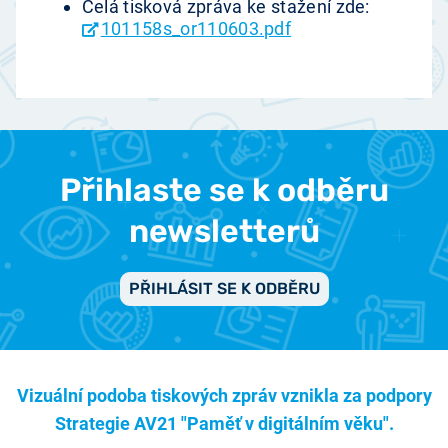
Celá tisková zpráva ke stažení zde:
101158s_or110603.pdf
Přihlaste se k odběru
newsletterů
PŘIHLÁSIT SE K ODBĚRU
Vizuální podoba tiskových zpráv vznikla za podpory
Strategie AV21 "Paměť v digitálním věku".