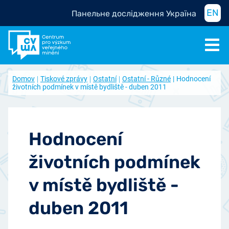
EN
Панельне дослідження Україна
Domov
Tiskové zprávy
Ostatní
Ostatní - Různé
Hodnocení
životních podmínek v místě bydliště - duben 2011
Hodnocení
životních podmínek
v místě bydliště -
duben 2011