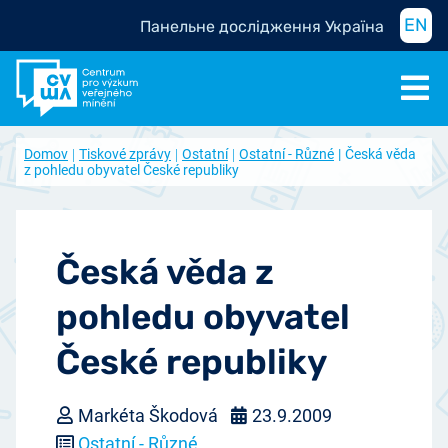
EN
Панельне дослідження Україна
Domov
Tiskové zprávy
Ostatní
Ostatní - Různé
Česká věda
z pohledu obyvatel České republiky
Česká věda z
pohledu obyvatel
České republiky
Markéta Škodová
23.9.2009
Ostatní - Různé