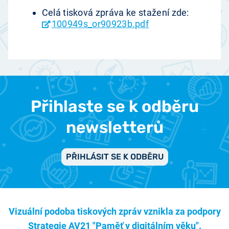
Celá tisková zpráva ke stažení zde:
100949s_or90923b.pdf
Přihlaste se k odběru
newsletterů
PŘIHLÁSIT SE K ODBĚRU
Vizuální podoba tiskových zpráv vznikla za podpory
Strategie AV21 "Paměť v digitálním věku".