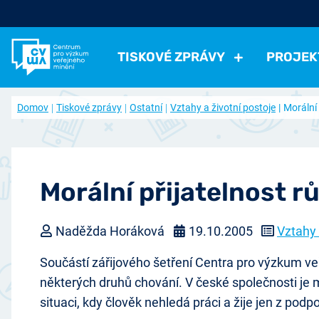
TISKOVÉ ZPRÁVY
PROJEK
Všechny tiskové zprávy
Všechny projekty
Kdo jsme
Domov
Tiskové zprávy
Ostatní
Vztahy a životní postoje
Morální
Aktuální projekty
Volná pracovní místa
Politické
Volby a strany
Instituce a politici
Hodno
Ukončené projekty
Často kladené otázky
Ekonomické
Práce, příjmy, životní úroveň
Ekonomi
Časopis naše společnost (archiv)
Ostatní
Přehled článků
Zdraví, volný čas
Negativní jevy, bezpečno
Morální přijatelnost 
Přístup k datům
Spolupracujte s námi
Naděžda Horáková
19.10.2005
Vztahy 
Nabídka výzkumu
Součástí zářijového šetření Centra pro výzkum veře
některých druhů chování. V české společnosti je 
situaci, kdy člověk nehledá práci a žije jen z podp