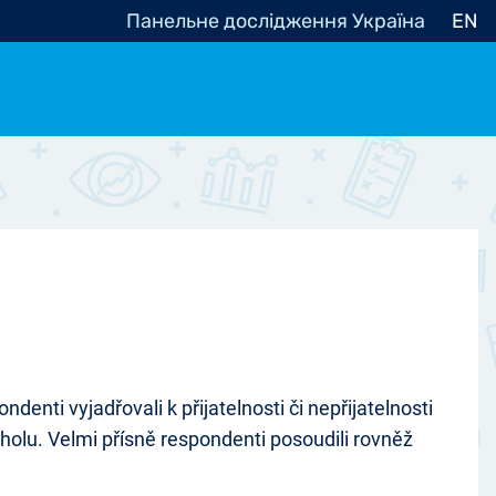
Панельне дослідження Україна
EN
e, občanská společnost
Politické - Ostatní
nomické - Ostatní
ní - Různé
enti vyjadřovali k přijatelnosti či nepřijatelnosti
holu. Velmi přísně respondenti posoudili rovněž