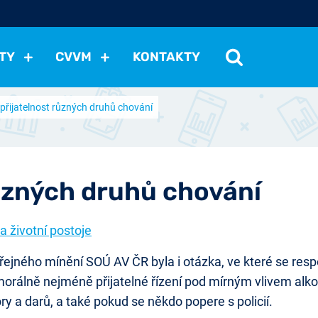
TY
CVVM
KONTAKTY
 přijatelnost různých druhů chování
cení politické situace
Mezinárodní vztahy
Demokraci
cký vývoj
Hospodářská politika
Sociální politika
Eko
st
Vztahy a životní postoje
Ekologie
Média
Ostat
různých druhů chování
a životní postoje
jného mínění SOÚ AV ČR byla i otázka, ve které se respond
morálně nejméně přijatelné řízení pod mírným vlivem alko
ory a darů, a také pokud se někdo popere s policií.