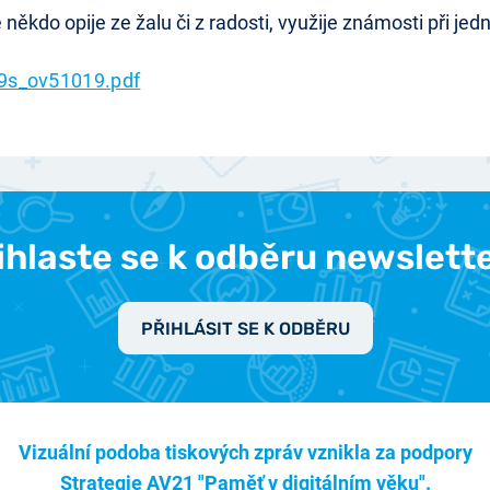
někdo opije ze žalu či z radosti, využije známosti při jed
9s_ov51019.pdf
ihlaste se k odběru newslett
PŘIHLÁSIT SE K ODBĚRU
Vizuální podoba tiskových zpráv vznikla za podpory
Strategie AV21 "Paměť v digitálním věku".