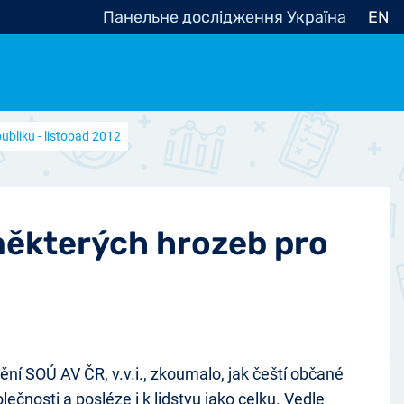
Панельне дослідження Україна
EN
bliku - listopad 2012
e, občanská společnost
Politické - Ostatní
nomické - Ostatní
ní - Různé
některých hrozeb pro
í SOÚ AV ČR, v.v.i., zkoumalo, jak čeští občané
lečnosti a posléze i k lidstvu jako celku. Vedle