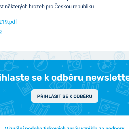
st některých hrozeb pro Českou republiku.
219.pdf
b
ihlaste se k odběru newslett
PŘIHLÁSIT SE K ODBĚRU
Vizuální podoba tiskových zpráv vznikla za podpory