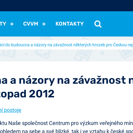
TY
CVVM
KONTAKTY
ní do budoucna a názory na závažnost některých hrozeb pro Českou repu
cení politické situace
Mezinárodní vztahy
Demokraci
cký vývoj
Hospodářská politika
Sociální politika
Eko
st
Vztahy a životní postoje
Ekologie
Média
Ostat
a a názory na závažnost 
stopad 2012
ní postoje
ektu Naše společnost Centrum pro výzkum veřejného míněn
 ohledem na sebe a své blízké, tak i ve vztahu k české spo