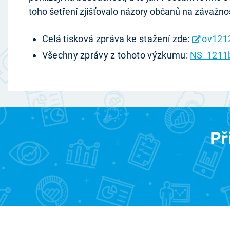
toho šetření zjišťovalo názory občanů na závažno
Celá tisková zpráva ke stažení zde:
ov121
Všechny zprávy z tohoto výzkumu:
NS_1211
Př