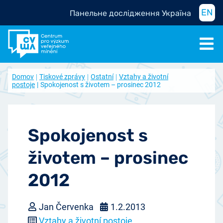
EN
Панельне дослідження Україна
Domov
Tiskové zprávy
Ostatní
Vztahy a životní
postoje
Spokojenost s životem – prosinec 2012
Spokojenost s
životem – prosinec
2012
Jan Červenka
1.2.2013
Vztahy a životní postoje