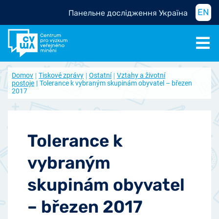
EN
Панельне дослідження Україна
Domov
Tiskové zprávy
Ostatní
Vztahy a životní
postoje
Tolerance k vybraným skupinám obyvatel – březen
2017
Tolerance k
vybraným
skupinám obyvatel
– březen 2017