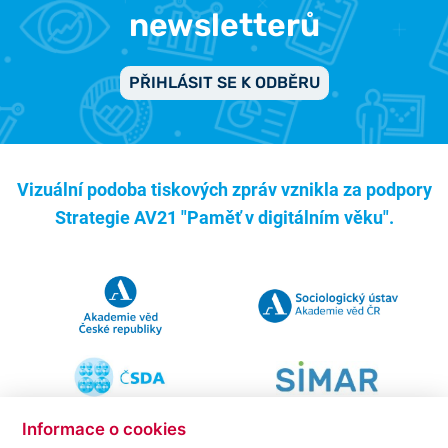
newsletterů
PŘIHLÁSIT SE K ODBĚRU
Vizuální podoba tiskových zpráv vznikla za podpory
Strategie AV21 "Paměť v digitálním věku".
Informace o cookies