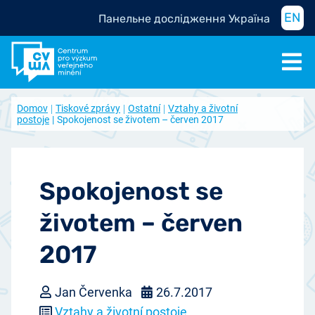
EN
Панельне дослідження Україна
Domov
Tiskové zprávy
Ostatní
Vztahy a životní
postoje
Spokojenost se životem – červen 2017
Spokojenost se
životem – červen
2017
Jan Červenka
26.7.2017
Vztahy a životní postoje