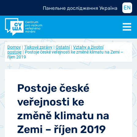
EN
Панельне дослідження Україна
Domov
Tiskové zprávy
Ostatní
Vztahy a životní
postoje
Postoje české veřejnosti ke změně klimatu na Zemi –
říjen 2019
Postoje české
veřejnosti ke
změně klimatu na
Zemi – říjen 2019