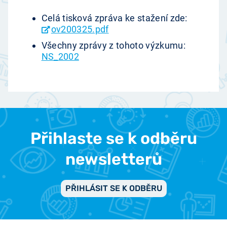
Celá tisková zpráva ke stažení zde:
ov200325.pdf
Všechny zprávy z tohoto výzkumu:
NS_2002
Přihlaste se k odběru
newsletterů
PŘIHLÁSIT SE K ODBĚRU