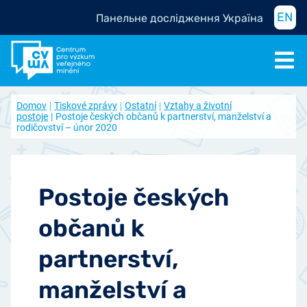
EN
Панельне дослідження Україна
Domov
Tiskové zprávy
Ostatní
Vztahy a životní
postoje
Postoje českých občanů k partnerství, manželství a
rodičovství – únor 2020
Postoje českých
občanů k
partnerství,
manželství a