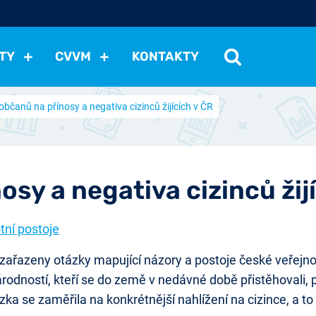
TY
CVVM
KONTAKTY
bčanů na přínosy a negativa cizinců žijících v ČR
cení politické situace
Mezinárodní vztahy
Demokraci
cký vývoj
Hospodářská politika
Sociální politika
Eko
st
Vztahy a životní postoje
Ekologie
Média
Ostat
sy a negativa cizinců žij
tní postoje
řazeny otázky mapující názory a postoje české veřejnost
árodností, kteří se do země v nedávné době přistěhovali,
ázka se zaměřila na konkrétnější nahlížení na cizince, a to