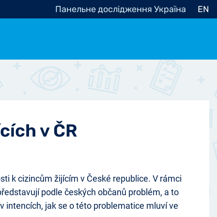
Панельне дослідження Україна
EN
e, občanská společnost
Politické - Ostatní
nomické - Ostatní
ní - Různé
ících v ČR
i k cizincům žijícím v České republice. V rámci
 představují podle českých občanů problém, a to
 v intencích, jak se o této problematice mluví ve