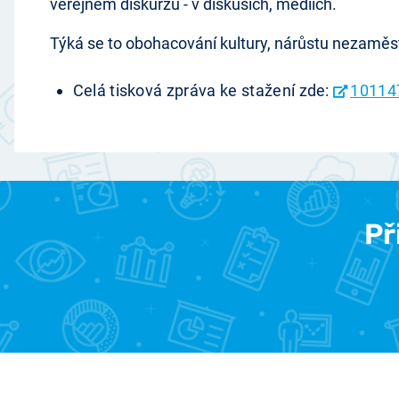
veřejném diskurzu - v diskusích, médiích.
Týká se to obohacování kultury, nárůstu nezaměstnan
Celá tisková zpráva ke stažení zde:
10114
Př