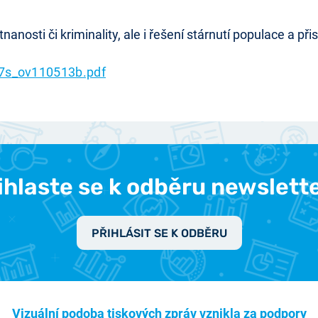
osti či kriminality, ale i řešení stárnutí populace a přis
7s_ov110513b.pdf
ihlaste se k odběru newslett
PŘIHLÁSIT SE K ODBĚRU
Vizuální podoba tiskových zpráv vznikla za podpory