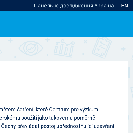
Панельне дослідження Україна
EN
e, občanská společnost
Politické - Ostatní
nomické - Ostatní
ní - Různé
edmětem šetření, které Centrum pro výzkum
rtnerskému soužití jako takovému poměrně
 Čechy převládat postoj upřednostňující uzavření