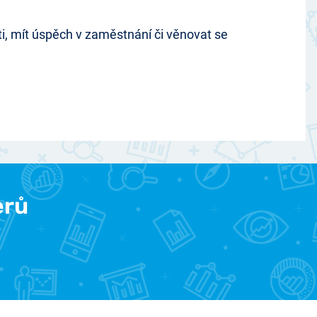
ěti, mít úspěch v zaměstnání či věnovat se
erů