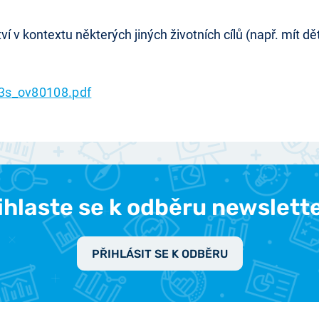
í v kontextu některých jiných životních cílů (např. mít d
3s_ov80108.pdf
ihlaste se k odběru newslett
PŘIHLÁSIT SE K ODBĚRU