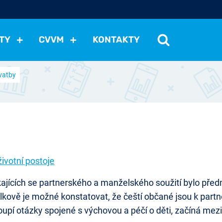
TY
CVVM
KONTAKTY
svatby
cení politické situace
Mezinárodní vztahy
Demokraci
cký vývoj
Hospodářská politika
Sociální politika
Eko
st
Vztahy a životní postoje
Ekologie
Média
Ostat
životní postoje
kajících se partnerského a manželského soužití bylo př
Celkově je možné konstatovat, že čeští občané jsou k pa
pí otázky spojené s výchovou a péčí o děti, začíná mezi