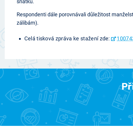
sňatku.
Respondenti dále porovnávali důležitost manželstv
zálibám).
Celá tisková zpráva ke stažení zde:
10074
Př