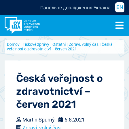
EN
Панельне дослідження Україна
Domov
Tiskové zprávy
Ostatní
Zdraví, volný čas
Česká
veřejnost o zdravotnictví – červen 2021
Česká veřejnost o
zdravotnictví –
červen 2021
Martin Spurný
6.8.2021
Zdraví, volný čas