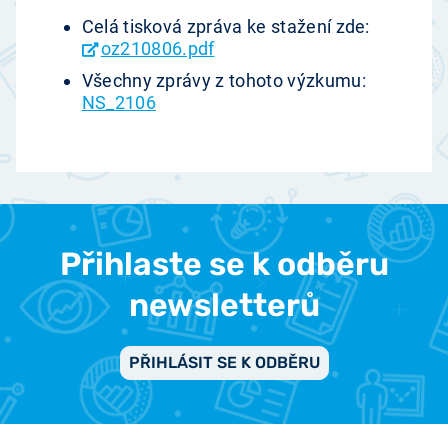
Celá tisková zpráva ke stažení zde:
oz210806.pdf
Všechny zprávy z tohoto výzkumu:
NS_2106
Přihlaste se k odběru
newsletterů
PŘIHLÁSIT SE K ODBĚRU