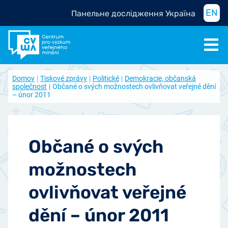
EN
Панельне дослідження Україна
Domov
Tiskové zprávy
Politické
Demokracie, občanská
společnost
Občané o svých možnostech ovlivňovat veřejné dění
– únor 2011
Občané o svých
možnostech
ovlivňovat veřejné
dění – únor 2011