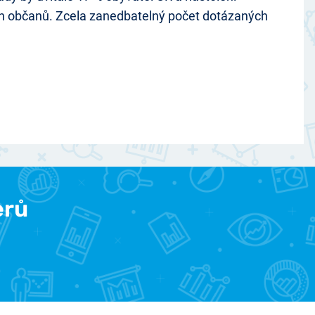
ých občanů. Zcela zanedbatelný počet dotázaných
erů