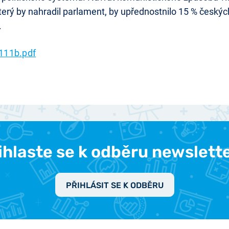
který by nahradil parlament, by upřednostnilo 15 % česk
.
111b.pdf
ihlaste se k odběru newslett
PŘIHLÁSIT SE K ODBĚRU