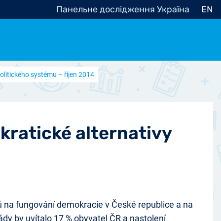
Панельне дослідження Україна
EN
litického systému – říjen 2014
e, občanská společnost
Politické - Ostatní
nomické - Ostatní
ní - Různé
ratické alternativy
tů na fungování demokracie v České republice a na
dy by uvítalo 17 % obyvatel ČR a nastolení