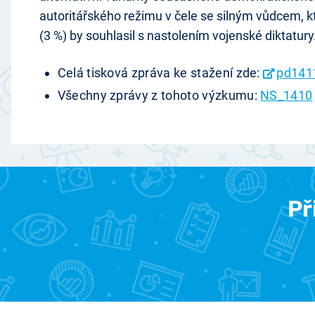
autoritářského režimu v čele se silným vůdcem, 
(3 %) by souhlasil s nastolením vojenské diktatury
Celá tisková zpráva ke stažení zde:
pd141
Všechny zprávy z tohoto výzkumu:
NS_1410
Př