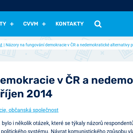
TY
CVVM
KONTAKTY
st
Názory na fungování demokracie v ČR a nedemokratické alternativy po
cení politické situace
Mezinárodní vztahy
Demokraci
cký vývoj
Hospodářská politika
Sociální politika
Eko
st
Vztahy a životní postoje
Ekologie
Média
Ostat
emokracie v ČR a nedemok
říjen 2014
ie, občanská společnost
 bylo i několik otázek, které se týkaly názorů responden
politického systému. Návrat komunistického způsobu vlá