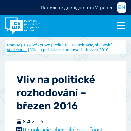
EN
Панельне дослідження Україна
Domov
Tiskové zprávy
Politické
Demokracie, občanská
společnost
Vliv na politické rozhodování – březen 2016
Vliv na politické
rozhodování –
březen 2016
8.4.2016
Demokracie, občanská společnost