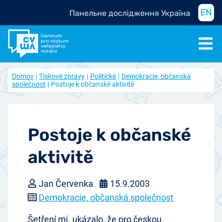
EN
Панельне дослідження Україна
Domov
Tiskové zprávy
Politické
Demokracie, občanská
společnost
Postoje k občanské aktivitě
Postoje k občanské
aktivitě
Jan Červenka
15.9.2003
Demokracie, občanská společnost
Šetření mj. ukázalo, že pro českou