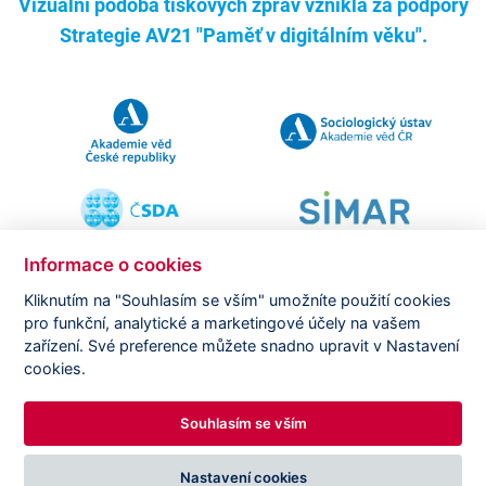
Vizuální podoba tiskových zpráv vznikla za podpory
Strategie AV21 "Paměť v digitálním věku".
Informace o cookies
Kliknutím na "Souhlasím se vším" umožníte použití cookies
pro funkční, analytické a marketingové účely na vašem
Copyright ©
CVVM |
Právní ujednání
|
Nastavení cookies
|
zařízení. Své preference můžete snadno upravit v Nastavení
Prohlášení o zpracování osobních údajů
cookies.
Souhlasím se vším
DESIGNED BY
PRINCIPAL WEBDEV
Nastavení cookies