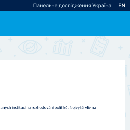
Панельне дослідження Україна
EN
e, občanská společnost
Politické - Ostatní
nomické - Ostatní
ní - Různé
aných institucí na rozhodování politiků.
Nejvyšší vliv na