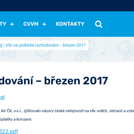
TY
CVVM
KONTAKTY
st
Vliv na politické rozhodování – březen 2017
cení politické situace
Mezinárodní vztahy
Demokraci
cký vývoj
Hospodářská politika
Sociální politika
Eko
st
Vztahy a životní postoje
Ekologie
Média
Ostat
odování – březen 2017
st
R, v.v.i., zjišťovalo názory české veřejnosti na vliv voličů, občanů a vybr
úplatky a korupce.
522.pdf