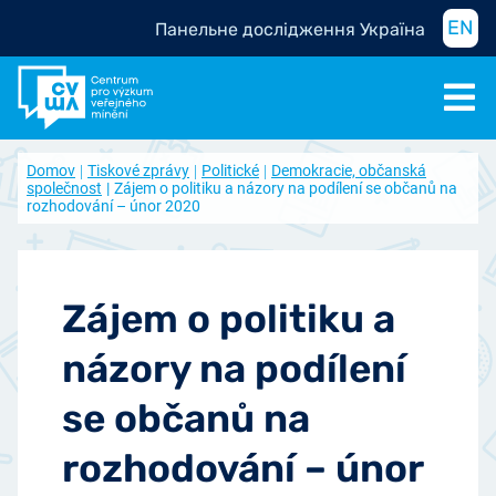
EN
Панельне дослідження Україна
Domov
Tiskové zprávy
Politické
Demokracie, občanská
společnost
Zájem o politiku a názory na podílení se občanů na
rozhodování – únor 2020
Zájem o politiku a
názory na podílení
se občanů na
rozhodování – únor