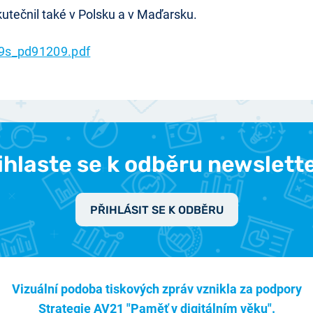
utečnil také v Polsku a v Maďarsku.
9s_pd91209.pdf
ihlaste se k odběru newslett
PŘIHLÁSIT SE K ODBĚRU
Vizuální podoba tiskových zpráv vznikla za podpory
Strategie AV21 "Paměť v digitálním věku".