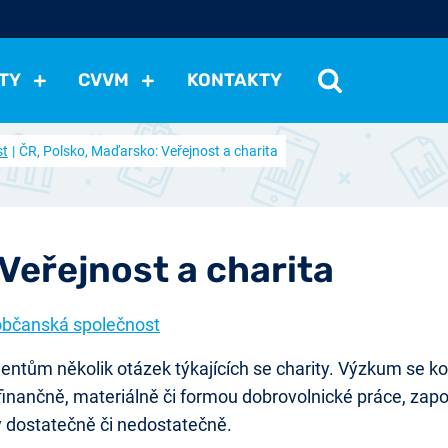
TY
CVVM
KONTAKTY
st
ČR, Polsko, Maďarsko: Veřejnost a charita
cení politické situace
Mezinárodní vztahy
Demokraci
cký vývoj
Hospodářská politika
Sociální politika
Eko
st
Vztahy a životní postoje
Ekologie
Média
Ostat
Veřejnost a charita
občanská společnost
ntům několik otázek týkajících se charity. Výzkum se kon
nčně, materiálně či formou dobrovolnické práce, zapojili
ty dostatečně či nedostatečně.