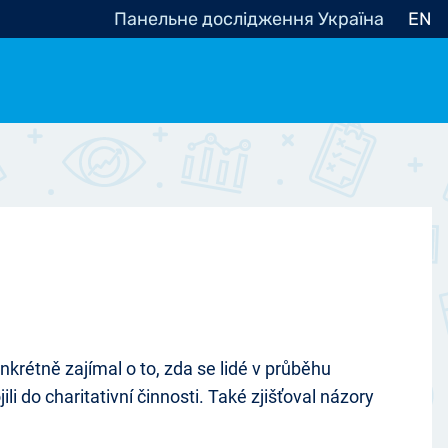
Панельне дослідження Україна
EN
e, občanská společnost
Politické - Ostatní
nomické - Ostatní
ní - Různé
krétně zajímal o to, zda se lidé v průběhu
 do charitativní činnosti. Také zjišťoval názory