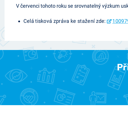
V červenci tohoto roku se srovnatelný výzkum usk
Celá tisková zpráva ke stažení zde:
10097
Př