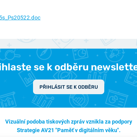
5s_Ps20522.doc
ihlaste se k odběru newslett
PŘIHLÁSIT SE K ODBĚRU
Vizuální podoba tiskových zpráv vznikla za podpory
Strategie AV21 "Paměť v digitálním věku".