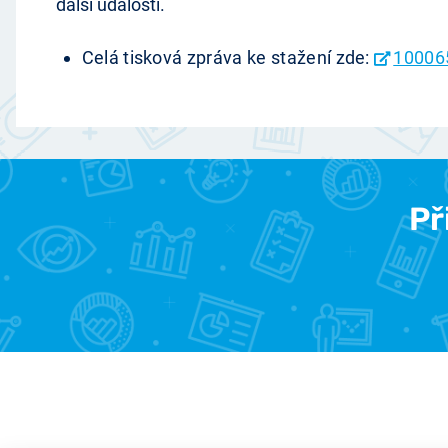
další události.
Celá tisková zpráva ke stažení zde:
10006
Př