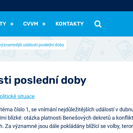
TY
CVVM
KONTAKTY
významnější události poslední doby
cení politické situace
Mezinárodní vztahy
Demokraci
cký vývoj
Hospodářská politika
Sociální politika
Eko
st
Vztahy a životní postoje
Ekologie
Média
Ostat
ti poslední doby
litické situace
téma číslo 1, se vnímání nejdůležitějších událostí v dubn
lmi blízké: otázka platnosti Benešových dekretů a konflik
 Za významné jsou dále pokládány blížící se volby, terori