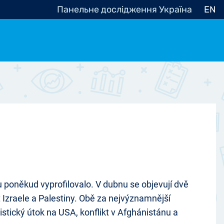
Панельне дослідження Україна
EN
e, občanská společnost
Politické - Ostatní
nomické - Ostatní
ní - Různé
u poněkud vyprofilovalo. V dubnu se objevují dvě
t Izraele a Palestiny. Obě za nejvýznamnější
stický útok na USA, konflikt v Afghánistánu a