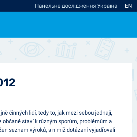
Панельне дослідження Україна
EN
e, občanská společnost
Politické - Ostatní
nomické - Ostatní
ní - Různé
012
ě činných lidí, tedy to, jak mezi sebou jednají,
ak se občané staví k různým sporům, problémům a
žen seznam výroků, s nimiž dotázaní vyjadřovali