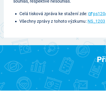
souhlas, respektive nesouhlas.
Celá tisková zpráva ke stažení zde:
ps120
Všechny zprávy z tohoto výzkumu:
NS_1203
Př