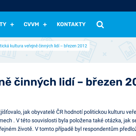
TY
CVVM
KONTAKTY
itická kultura veřejně činných lidí – březen 2012
cení politické situace
Mezinárodní vztahy
Demokraci
cký vývoj
Hospodářská politika
Sociální politika
Eko
st
Vztahy a životní postoje
Ekologie
Média
Ostat
jně činných lidí – březen 2
ovalo, jak obyvatelé ČR hodnotí politickou kulturu veřejn
blémech . V této souvislosti byla položena také otázka, j
eřejném životě. V tomto případě byl respondentům předlo