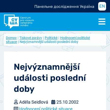
EN
Панельне дослідження Україна
Domov
Tiskové zprávy
Politické
Hodnocení politické
situace
Nejvýznamnější události poslední doby
Nejvýznamnější
události poslední
doby
Adéla Seidlová
25.10.2002
Hodnocení politické situace