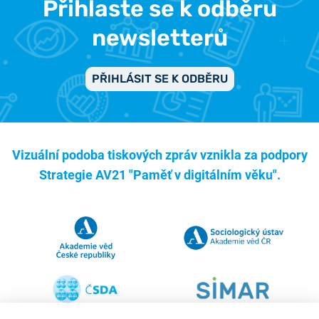
Přihlaste se k odběru
newsletterů
PŘIHLÁSIT SE K ODBĚRU
Vizuální podoba tiskových zpráv vznikla za podpory
Strategie AV21 "Paměť v digitálním věku".