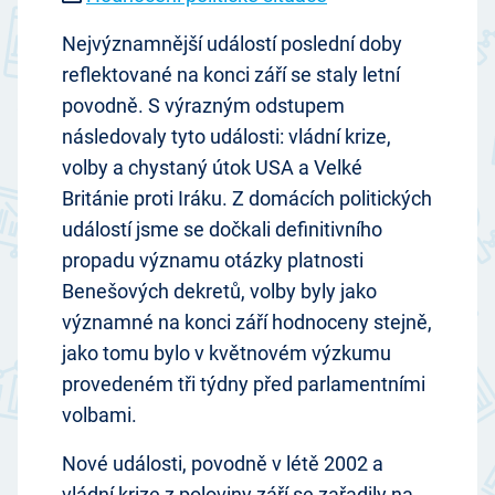
Nejvýznamnější událostí poslední doby
reflektované na konci září se staly letní
povodně. S výrazným odstupem
následovaly tyto události: vládní krize,
volby a chystaný útok USA a Velké
Británie proti Iráku. Z domácích politických
událostí jsme se dočkali definitivního
propadu významu otázky platnosti
Benešových dekretů, volby byly jako
významné na konci září hodnoceny stejně,
jako tomu bylo v květnovém výzkumu
provedeném tři týdny před parlamentními
volbami.
Nové události, povodně v létě 2002 a
vládní krize z poloviny září se zařadily na