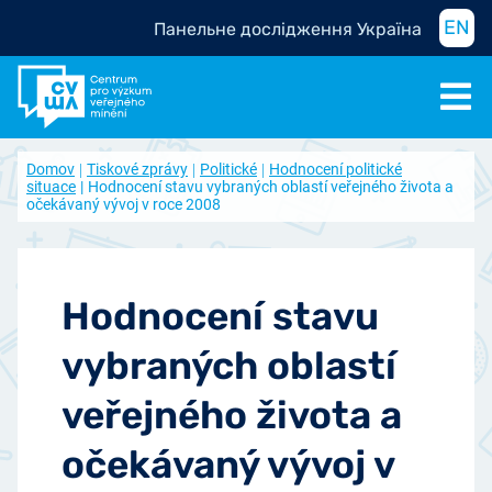
EN
Панельне дослідження Україна
Domov
Tiskové zprávy
Politické
Hodnocení politické
situace
Hodnocení stavu vybraných oblastí veřejného života a
očekávaný vývoj v roce 2008
Hodnocení stavu
vybraných oblastí
veřejného života a
očekávaný vývoj v