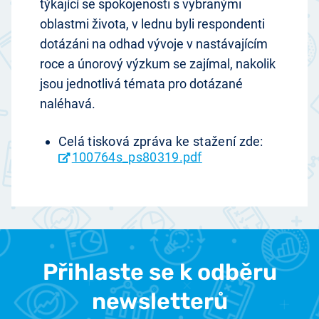
týkající se spokojenosti s vybranými
oblastmi života, v lednu byli respondenti
dotázáni na odhad vývoje v nastávajícím
roce a únorový výzkum se zajímal, nakolik
jsou jednotlivá témata pro dotázané
naléhavá.
Celá tisková zpráva ke stažení zde:
100764s_ps80319.pdf
Přihlaste se k odběru
newsletterů