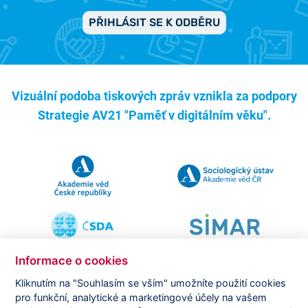
PŘIHLÁSIT SE K ODBĚRU
Vizuální podoba tiskových zpráv vznikla za podpory
Strategie AV21 "Paměť v digitálním věku".
Informace o cookies
Kliknutím na "Souhlasím se vším" umožníte použití cookies
pro funkční, analytické a marketingové účely na vašem
Copyright ©
CVVM |
Právní ujednání
|
Nastavení cookies
|