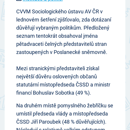
CVVM Sociologického ústavu AV ČR v
lednovém šetření zjišťovalo, zda dotázaní
důvěřují vybraným politikům. Předložený
seznam tentokrát obsahoval jména
pětadvaceti čelných představitelů stran
zastoupených v Poslanecké sněmovně.
Mezi stranickými představiteli získal
největší důvěru oslovených občanů
statutární místopředseda ČSSD a ministr
financí Bohuslav Sobotka (49 %).
Na druhém místě pomyslného žebříčku se
umístil předseda vlády a místopředseda
ČSSD Jiří Paroubek (48 % důvěřujících).
Následují s relativně velkým odstupem