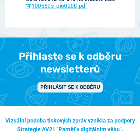
100559s_pi60208.pdf
Přihlaste se k odběru
newsletterů
PŘIHLÁSIT SE K ODBĚRU
Vizuální podoba tiskových zpráv vznikla za podpory
Strategie AV21 "Paměť v digitálním věku".