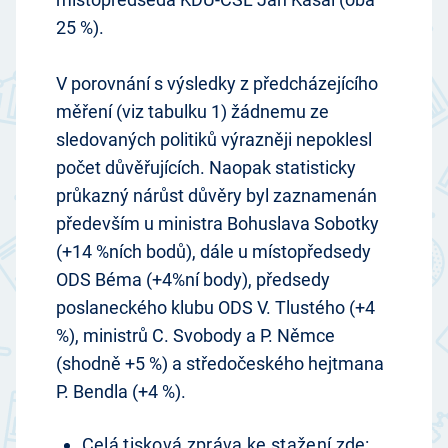
25 %).
V porovnání s výsledky z předcházejícího
měření (viz tabulku 1) žádnemu ze
sledovaných politiků výrazněji nepoklesl
počet důvěřujících. Naopak statisticky
průkazný nárůst důvěry byl zaznamenán
především u ministra Bohuslava Sobotky
(+14 %ních bodů), dále u místopředsedy
ODS Béma (+4%ní body), předsedy
poslaneckého klubu ODS V. Tlustého (+4
%), ministrů C. Svobody a P. Němce
(shodně +5 %) a středočeského hejtmana
P. Bendla (+4 %).
Celá tisková zpráva ke stažení zde: