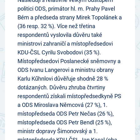
politici ODS, primátor hl. m. Prahy Pavel
Bém a předseda strany Mirek Topolánek a
(36 resp. 32 %). Více než třetina
respondentů vyslovila důvěru také
ministrovi zahraničí a místopředsedovi
KDU-ČSL Cyrilu Svobodovi (35 %).
Místopředsedovi Poslanecké sněmovny a
ODS Ivanu Langerovi a ministru obrany
Karlu Kűhnlovi důvěřuje shodně 28 %
dotázaných. Důvěru zhruba čtvrtiny
respondentů získali místopředsedkyně PS
a ODS Miroslava Němcová (27 %), 1.
místopředseda ODS Petr Nečas (26 %),
místopředseda ODS Petr Bendl (25 %),
ministr dopravy Šimonovský a 1.
místopředseda KDU-ČSL Jan Kasal (oba