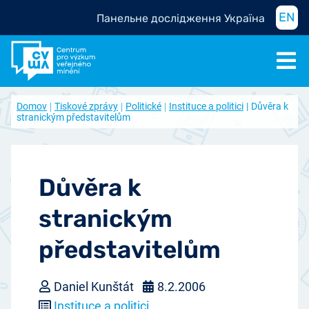
EN
Панельне дослідження Україна
Domov
Tiskové zprávy
Politické
Instituce a politici
Důvěra k
stranickým představitelům
Důvěra k
stranickým
představitelům
Daniel Kunštát
8.2.2006
Instituce a politici