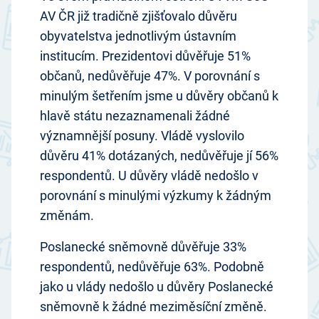
AV ČR již tradičně zjišťovalo důvěru
obyvatelstva jednotlivým ústavním
institucím. Prezidentovi důvěřuje 51%
občanů, nedůvěřuje 47%. V porovnání s
minulým šetřením jsme u důvěry občanů k
hlavě státu nezaznamenali žádné
významnější posuny. Vládě vyslovilo
důvěru 41% dotázaných, nedůvěřuje jí 56%
respondentů. U důvěry vládě nedošlo v
porovnání s minulými výzkumy k žádným
změnám.
Poslanecké sněmovně důvěřuje 33%
respondentů, nedůvěřuje 63%. Podobně
jako u vlády nedošlo u důvěry Poslanecké
sněmovně k žádné meziměsíční změně.