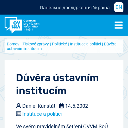
EN
Панельне дослідження Україна
Domov
Tiskové zprávy
Politické
Instituce a politici
Důvěra
ústavním institucím
Důvěra ústavním
institucím
Daniel Kunštát
14.5.2002
Instituce a politici
Ve svém pravidelném šetření CVVM SoÚ