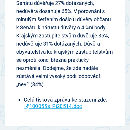
Senátu důvěřuje 27% dotázaných,
nedůvěra dosahuje 65%. V porovnání s
minulým šetřením došlo u důvěry občanů
k Senátu k nárůstu důvěry o 4 %ní body.
Krajským zastupitelstvům důvěřuje 35%,
nedůvěřuje 31% dotázaných. Důvěra
obyvatelstva ke krajským zastupitelstvům
se oproti konci března prakticky
nezměnila. Dodejme, že zde nadále
zůstává velmi vysoký podíl odpovědí
„neví“ (34%).
Celá tisková zpráva ke stažení zde:
100055s_Pi20514.doc