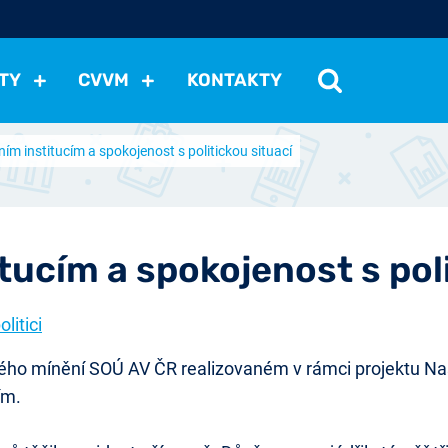
TY
CVVM
KONTAKTY
ím institucím a spokojenost s politickou situací
cení politické situace
Mezinárodní vztahy
Demokraci
cký vývoj
Hospodářská politika
Sociální politika
Eko
st
Vztahy a životní postoje
Ekologie
Média
Ostat
ucím a spokojenost s poli
olitici
ného mínění SOÚ AV ČR realizovaném v rámci projektu Na
ím.