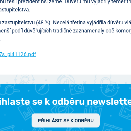
ů těšil prezident nší země. Důvěru mu vyjádřily téměř tři
stupitelstva.
stupitelstvu (48 %). Necelá třetina vyjádřila důvěru vlá
enší podíl důvěřujících tradičně zaznamenaly obě komo
.
7s_pi41126.pdf
ihlaste se k odběru newslett
PŘIHLÁSIT SE K ODBĚRU