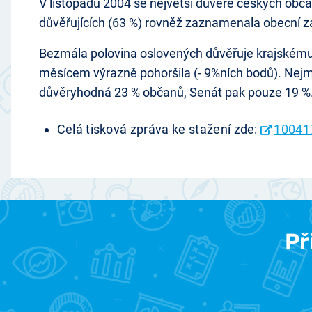
V listopadu 2004 se největší důvěře českých občan
důvěřujících (63 %) rovněž zaznamenala obecní za
Bezmála polovina oslovených důvěřuje krajskému za
měsícem výrazně pohoršila (- 9%ních bodů). Nejm
důvěryhodná 23 % občanů, Senát pak pouze 19 %
Celá tisková zpráva ke stažení zde:
10041
Př