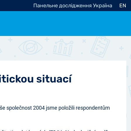
Панельне дослідження Україна
EN
e, občanská společnost
Politické - Ostatní
nomické - Ostatní
ní - Různé
tickou situací
še společnost 2004 jsme položili respondentům