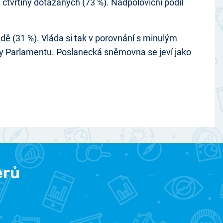
 čtvrtiny dotázaných (73 %). Nadpoloviční podíl
dě (31 %). Vláda si tak v porovnání s minulým
ry Parlamentu. Poslanecká sněmovna se jeví jako
erů