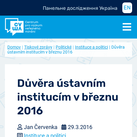
EN
Панельне дослідження Україна
Domov
Tiskové zprávy
Politické
Instituce a politici
Důvěra
ústavním institucím v březnu 2016
Důvěra ústavním
institucím v březnu
2016
Jan Červenka
29.3.2016
Instituce a politici