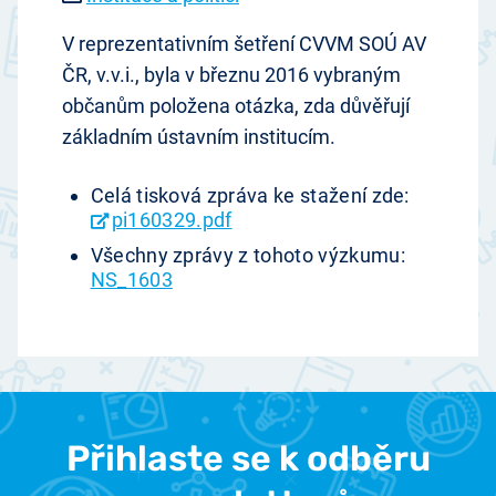
V reprezentativním šetření CVVM SOÚ AV
ČR, v.v.i., byla v březnu 2016 vybraným
občanům položena otázka, zda důvěřují
základním ústavním institucím.
Celá tisková zpráva ke stažení zde:
pi160329.pdf
Všechny zprávy z tohoto výzkumu:
NS_1603
Přihlaste se k odběru