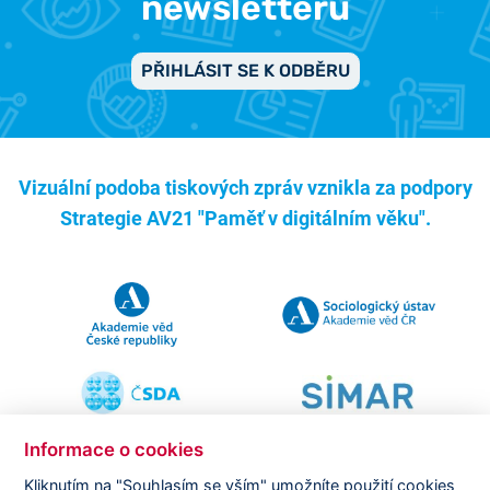
newsletterů
PŘIHLÁSIT SE K ODBĚRU
Vizuální podoba tiskových zpráv vznikla za podpory
Strategie AV21 "Paměť v digitálním věku".
Informace o cookies
Kliknutím na "Souhlasím se vším" umožníte použití cookies