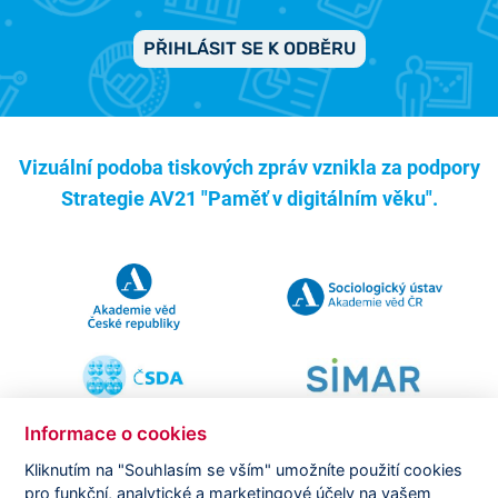
PŘIHLÁSIT SE K ODBĚRU
Vizuální podoba tiskových zpráv vznikla za podpory
Strategie AV21 "Paměť v digitálním věku".
Informace o cookies
Kliknutím na "Souhlasím se vším" umožníte použití cookies
pro funkční, analytické a marketingové účely na vašem