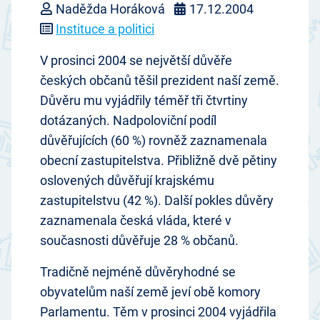
Naděžda Horáková
17.12.2004
Instituce a politici
V prosinci 2004 se největší důvěře
českých občanů těšil prezident naší země.
Důvěru mu vyjádřily téměř tři čtvrtiny
dotázaných. Nadpoloviční podíl
důvěřujících (60 %) rovněž zaznamenala
obecní zastupitelstva. Přibližně dvě pětiny
oslovených důvěřují krajskému
zastupitelstvu (42 %). Další pokles důvěry
zaznamenala česká vláda, které v
současnosti důvěřuje 28 % občanů.
Tradičně nejméně důvěryhodné se
obyvatelům naší země jeví obě komory
Parlamentu. Těm v prosinci 2004 vyjádřila