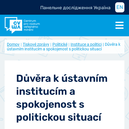
EN
Панельне дослідження Україна
Domov
Tiskové zprávy
Politické
Instituce a politici
Důvěra k
ústavním institucím a spokojenost s politickou situací
Důvěra k ústavním
institucím a
spokojenost s
politickou situací