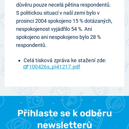
důvěru pouze necelá pětina respondentů.
S politickou situací v naší zemi bylo v
prosinci 2004 spokojeno 15 % dotázaných,
nespokojenost vyjádřilo 54 %. Ani
spokojeno ani nespokojeno bylo 28 %
respondentů.
Celá tisková zpráva ke stažení zde:
100426s_pi41217.pdf
Přihlaste se k odběru
newsletterů