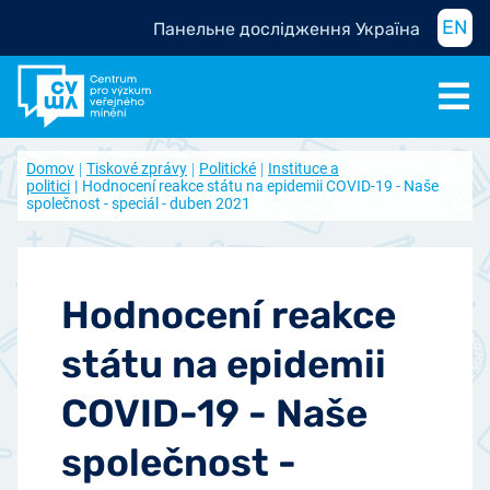
EN
Панельне дослідження Україна
Domov
Tiskové zprávy
Politické
Instituce a
politici
Hodnocení reakce státu na epidemii COVID-19 - Naše
společnost - speciál - duben 2021
Hodnocení reakce
státu na epidemii
COVID-19 - Naše
společnost -