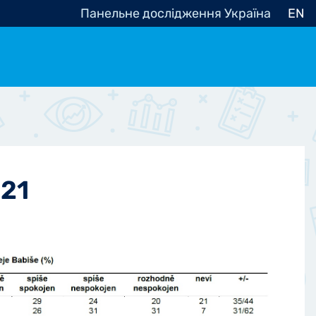
Панельне дослідження Україна
EN
e, občanská společnost
Politické - Ostatní
nomické - Ostatní
ní - Různé
021