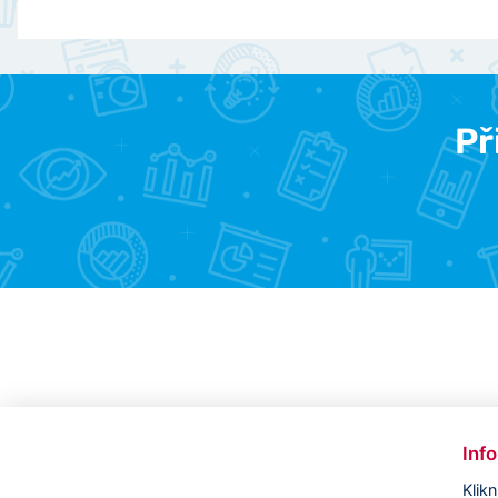
Př
Inf
Klik