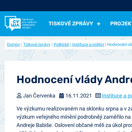
TISKOVÉ ZPRÁVY
PROJEK
Všechny tiskové zprávy
Všechny projekty
Kdo jsme
Domov
Tiskové zprávy
Politické
Instituce a politici
Hodnocení vl
Aktuální projekty
Volná pracovní místa
Politické
Volby a strany
Instituce a politici
Hodno
Ukončené projekty
Často kladené otázky
Ekonomické
Práce, příjmy, životní úroveň
Ekonomi
Časopis naše společnost (archiv)
Ostatní
Přehled článků
Zdraví, volný čas
Negativní jevy, bezpečno
Hodnocení vlády Andre
Přístup k datům
Spolupracujte s námi
Jan Červenka
16.11.2021
Instituce a po
Nabídka výzkumu
Ve výzkumu realizovaném na sklonku srpna a v z
výzkum veřejného mínění podrobněji zaměřilo na
Andreje Babiše. Oslovení občané měli za úkol pro