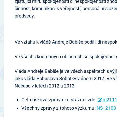
zjišťující míru spokojenosti či nespokojenosti zhod
činnost, komunikaci s veřejností, personální slože
předsedy.
Ve vztahu k vládě Andreje Babiše podíl lidí nesp
Ve všech zkoumaných oblastech se spokojenost s
Vláda Andreje Babiše je ve všech aspektech s výj
jako vláda Bohuslava Sobotky v únoru 2017. Ve v
Nečase v letech 2012 a 2013.
Celá tisková zpráva ke stažení zde:
pi2111
Všechny zprávy z tohoto výzkumu:
NS_2108