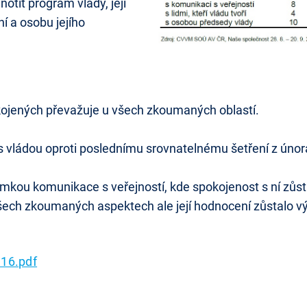
notit program vlády, její
ní a osobu jejího
okojených převažuje u všech zkoumaných oblastí.
 vládou oproti poslednímu srovnatelnému šetření z únor
imkou komunikace s veřejností, kde spokojenost s ní zůs
šech zkoumaných aspektech ale její hodnocení zůstalo vý
16.pdf