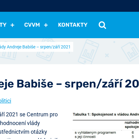
TY
CVVM
KONTAKTY
ády Andreje Babiše – srpen/září 2021
cení politické situace
Mezinárodní vztahy
Demokraci
cký vývoj
Hospodářská politika
Sociální politika
Eko
st
Vztahy a životní postoje
Ekologie
Média
Ostat
je Babiše – srpen/září 2
litici
áří 2021 se Centrum pro
 hodnocení vlády
střednictvím otázky