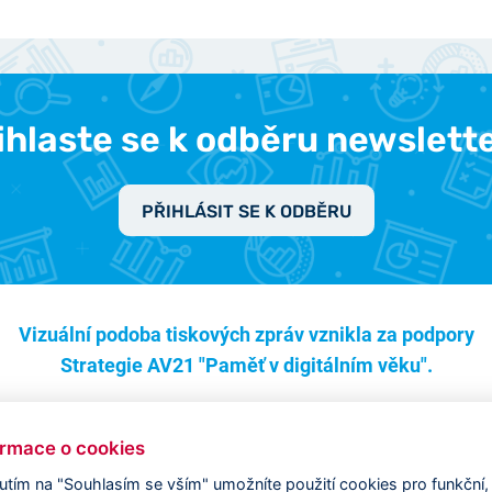
ihlaste se k odběru newslett
PŘIHLÁSIT SE K ODBĚRU
Vizuální podoba tiskových zpráv vznikla za podpory
Strategie AV21 "Paměť v digitálním věku".
ormace o cookies
nutím na "Souhlasím se vším" umožníte použití cookies pro funkční,