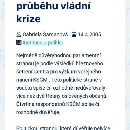
průběhu vládní
krize
Gabriela Šamanová
14.4.2005
Instituce a politici
Nejméně důvěryhodnou parlamentní
stranou je podle výsledků březnového
šetření Centra pro výzkum veřejného
mínění KSČM . Této politické straně v
součtu spíše či rozhodně nedůvěřovaly
více než dvě třetiny oslovených občanů.
Čtvrtina respondetnů KSČM spíše či
rozhodně důvěřuje.
Politickou stranou, které důvěřuje nejvíce