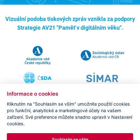
Vizuální podoba tiskových zpráv vznikla za podpory
Strategie AV21 "Paměť v digitálním věku".
Informace o cookies
Kliknutím na "Souhlasím se vším" umožníte použití cookies
pro funkční, analytické a marketingové účely na vašem
Copyright ©
CVVM |
Právní ujednání
|
Nastavení cookies
|
zařízení. Své preference můžete snadno upravit v Nastavení
Prohlášení o zpracování osobních údajů
cookies.
Souhlasím se vším