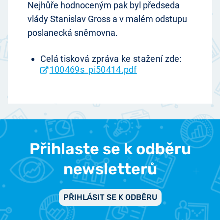
Nejhůře hodnoceným pak byl předseda
vlády Stanislav Gross a v malém odstupu
poslanecká sněmovna.
Celá tisková zpráva ke stažení zde:
100469s_pi50414.pdf
Přihlaste se k odběru
newsletterů
PŘIHLÁSIT SE K ODBĚRU