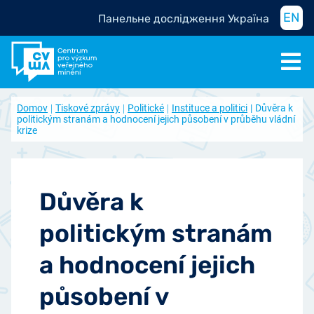
EN
Панельне дослідження Україна
Domov
Tiskové zprávy
Politické
Instituce a politici
Důvěra k
politickým stranám a hodnocení jejich působení v průběhu vládní
krize
Důvěra k
politickým stranám
a hodnocení jejich
působení v