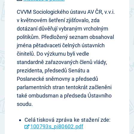
CVVM Sociologického ústavu AV ČR, v.v.i.
v květnovém šetření zjišťovalo, zda
dotázaní důvěřují vybraným vrcholným
politikům. Předložený seznam obsahoval
jména pětadvaceti čelných ústavních
činitelů. Do výzkumu byli vedle
standardně zařazovaných členů vlády,
prezidenta, předsedů Senátu a
Poslanecké sněmovny a předsedů
parlamentních stran tentokrát začleněni
také ombudsman a předseda Ústavního
soudu.
Celá tisková zpráva ke stažení zde:
100793s_pi80602.pdf