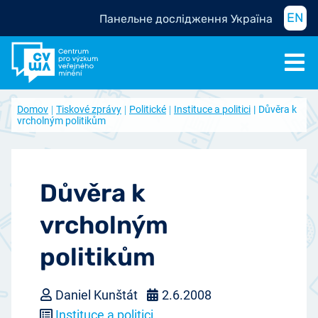
EN
Панельне дослідження Україна
Domov
Tiskové zprávy
Politické
Instituce a politici
Důvěra k
vrcholným politikům
Důvěra k
vrcholným
politikům
Daniel Kunštát
2.6.2008
Instituce a politici