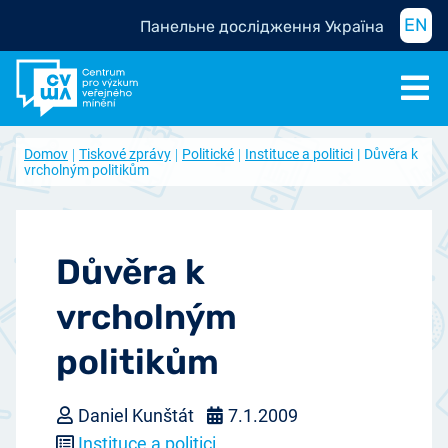
EN
Панельне дослідження Україна
Domov
Tiskové zprávy
Politické
Instituce a politici
Důvěra k
vrcholným politikům
Důvěra k
vrcholným
politikům
Daniel Kunštát
7.1.2009
Instituce a politici