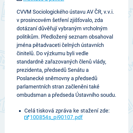
CVVM Sociologického ústavu AV ČR, v.v.i.
v prosincovém šetření zjišťovalo, zda
dotázaní důvěřují vybraným vrcholným
politikům. Předložený seznam obsahoval
jména pětadvaceti čelných ústavních
činitelů. Do výzkumu byli vedle
standardně zařazovaných členů vlády,
prezidenta, předsedů Senátu a
Poslanecké sněmovny a předsedů
parlamentních stran začleněni také
ombudsman a předseda Ústavního soudu.
Celá tisková zpráva ke stažení zde:
100854s_pi90107.pdf