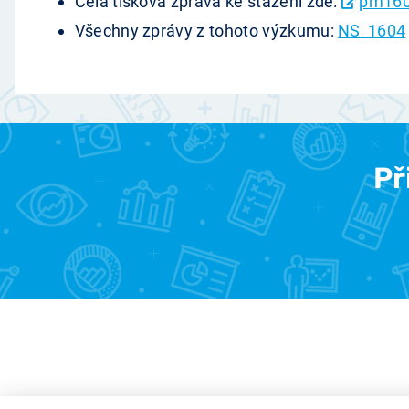
Celá tisková zpráva ke stažení zde:
pm160
Všechny zprávy z tohoto výzkumu:
NS_1604
Př