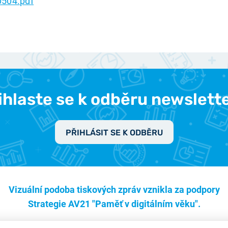
504.pdf
ihlaste se k odběru newslett
PŘIHLÁSIT SE K ODBĚRU
Vizuální podoba tiskových zpráv vznikla za podpory
Strategie AV21 "Paměť v digitálním věku".