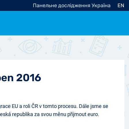
Панельне дослідження Україна
EN
e, občanská společnost
Politické - Ostatní
nomické - Ostatní
ní - Různé
ben 2016
race EU a roli ČR v tomto procesu. Dále jsme se
Česká republika za svou měnu přijmout euro.