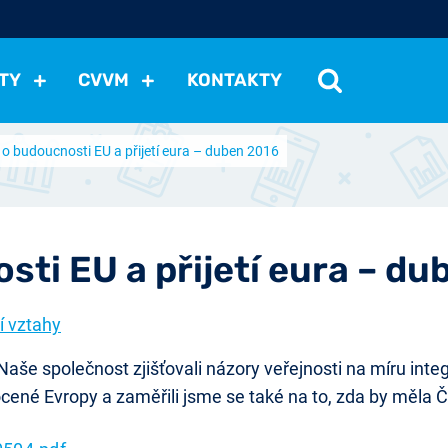
TY
CVVM
KONTAKTY
o budoucnosti EU a přijetí eura – duben 2016
cení politické situace
Mezinárodní vztahy
Demokraci
cký vývoj
Hospodářská politika
Sociální politika
Eko
st
Vztahy a životní postoje
Ekologie
Média
Ostat
ti EU a přijetí eura – du
í vztahy
še společnost zjišťovali názory veřejnosti na míru integ
ocené Evropy a zaměřili jsme se také na to, zda by měla 