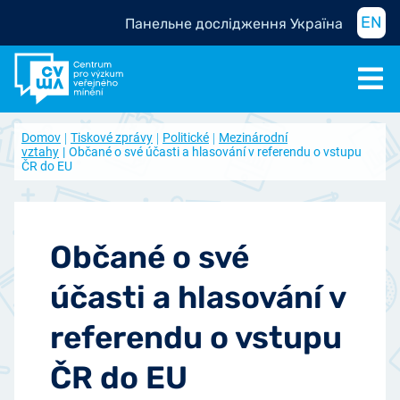
EN
Панельне дослідження Україна
Domov
Tiskové zprávy
Politické
Mezinárodní
vztahy
Občané o své účasti a hlasování v referendu o vstupu
ČR do EU
Občané o své
účasti a hlasování v
referendu o vstupu
ČR do EU