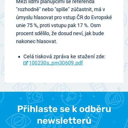
Mezi lidmi plánujícími se referenda
"rozhodně" nebo "spíše" zúčastnit, má v
úmyslu hlasovat pro vstup ČR do Evropské
unie 75 %, proti vstupu pak 17 %. Osm
procent sdělilo, že dosud neví, jak bude
nakonec hlasovat.
Celá tisková zpráva ke stažení zde:
100230s_pm30609.pdf
Přihlaste se k odběru
newsletterů