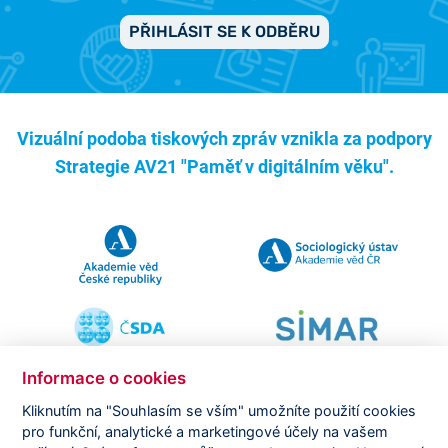
PŘIHLÁSIT SE K ODBĚRU
Vizuální podoba tiskových zpráv vznikla za podpory
Strategie AV21 "Paměť v digitálním věku".
Informace o cookies
Kliknutím na "Souhlasím se vším" umožníte použití cookies
pro funkční, analytické a marketingové účely na vašem
Copyright ©
CVVM |
Právní ujednání
|
Nastavení cookies
|