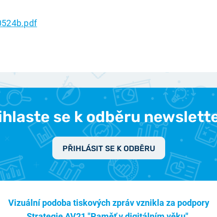
524b.pdf
ihlaste se k odběru newslett
PŘIHLÁSIT SE K ODBĚRU
Vizuální podoba tiskových zpráv vznikla za podpory
Strategie AV21 "Paměť v digitálním věku".