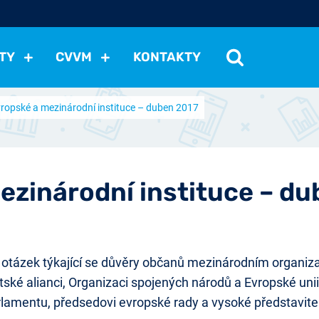
TY
CVVM
KONTAKTY
vropské a mezinárodní instituce – duben 2017
cení politické situace
Mezinárodní vztahy
Demokraci
cký vývoj
Hospodářská politika
Sociální politika
Eko
st
Vztahy a životní postoje
Ekologie
Média
Ostat
ezinárodní instituce – d
tázek týkající se důvěry občanů mezinárodním organiza
ké alianci, Organizaci spojených národů a Evropské unii. 
lamentu, předsedovi evropské rady a vysoké představitel