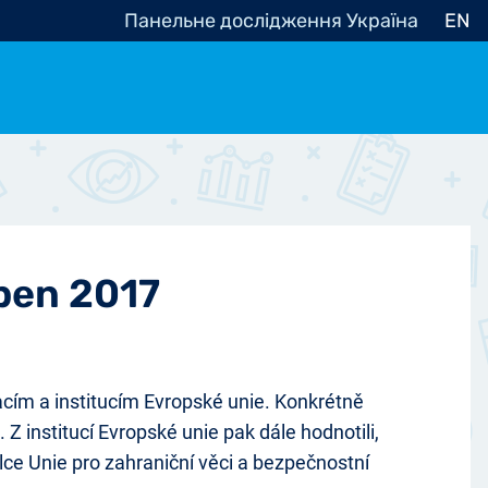
Панельне дослідження Україна
EN
e, občanská společnost
Politické - Ostatní
nomické - Ostatní
ní - Různé
uben 2017
cím a institucím Evropské unie. Konkrétně
Z institucí Evropské unie pak dále hodnotili,
ce Unie pro zahraniční věci a bezpečnostní