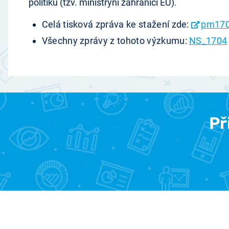
politiku (tzv. ministryni zahraničí EU).
Celá tisková zpráva ke stažení zde:
pm170
Všechny zprávy z tohoto výzkumu:
NS_1704
Př