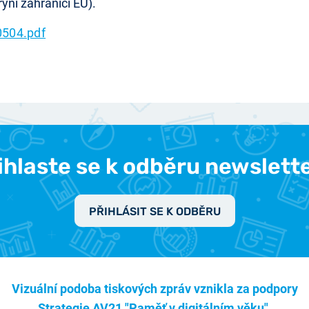
ryni zahraničí EU).
504.pdf
ihlaste se k odběru newslett
PŘIHLÁSIT SE K ODBĚRU
Vizuální podoba tiskových zpráv vznikla za podpory
Strategie AV21 "Paměť v digitálním věku".