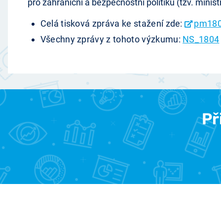
pro zahraniční a bezpečnostní politiku (tzv. minist
Celá tisková zpráva ke stažení zde:
pm180
Všechny zprávy z tohoto výzkumu:
NS_1804
Př