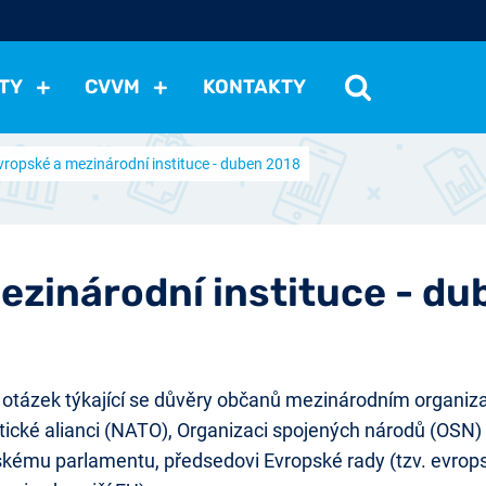
TY
CVVM
KONTAKTY
vropské a mezinárodní instituce - duben 2018
cení politické situace
Mezinárodní vztahy
Demokraci
cký vývoj
Hospodářská politika
Sociální politika
Eko
st
Vztahy a životní postoje
Ekologie
Média
Ostat
ezinárodní instituce - d
tázek týkající se důvěry občanů mezinárodním organiza
ické alianci (NATO), Organizaci spojených národů (OSN) a
opskému parlamentu, předsedovi Evropské rady (tzv. evro