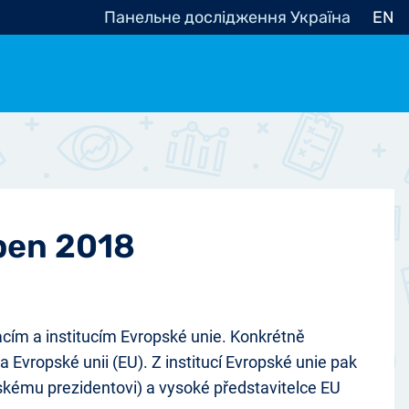
Панельне дослідження Україна
EN
e, občanská společnost
Politické - Ostatní
nomické - Ostatní
ní - Různé
uben 2018
cím a institucím Evropské unie. Konkrétně
 Evropské unii (EU). Z institucí Evropské unie pak
pskému prezidentovi) a vysoké představitelce EU