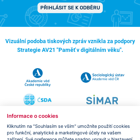
PŘIHLÁSIT SE K ODBĚRU
Vizuální podoba tiskových zpráv vznikla za podpory
Strategie AV21 "Paměť v digitálním věku".
Informace o cookies
Kliknutím na "Souhlasím se vším" umožníte použití cookies
pro funkční, analytické a marketingové účely na vašem
Copyright ©
CVVM |
Právní ujednání
|
Nastavení cookies
|
zařízení. Své preference můžete snadno upravit v Nastavení