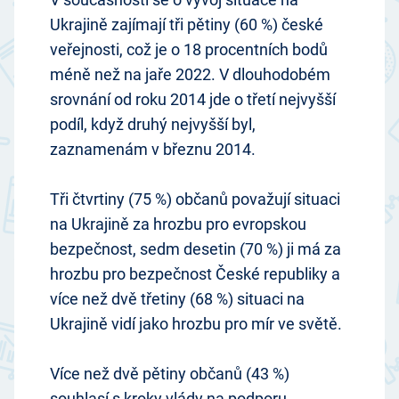
Ukrajině zajímají tři pětiny (60 %) české
veřejnosti, což je o 18 procentních bodů
méně než na jaře 2022. V dlouhodobém
srovnání od roku 2014 jde o třetí nejvyšší
podíl, když druhý nejvyšší byl,
zaznamenám v březnu 2014.
Tři čtvrtiny (75 %) občanů považují situaci
na Ukrajině za hrozbu pro evropskou
bezpečnost, sedm desetin (70 %) ji má za
hrozbu pro bezpečnost České republiky a
více než dvě třetiny (68 %) situaci na
Ukrajině vidí jako hrozbu pro mír ve světě.
Více než dvě pětiny občanů (43 %)
souhlasí s kroky vlády na podporu