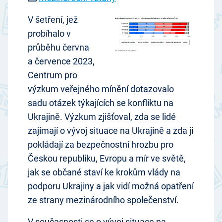
V šetření, jež
probíhalo v
průběhu června
a července 2023,
Centrum pro
výzkum veřejného mínění dotazovalo
sadu otázek týkajících se konfliktu na
Ukrajině. Výzkum zjišťoval, zda se lidé
zajímají o vývoj situace na Ukrajině a zda ji
pokládají za bezpečnostní hrozbu pro
Českou republiku, Evropu a mír ve světě,
jak se občané staví ke krokům vlády na
podporu Ukrajiny a jak vidí možná opatření
ze strany mezinárodního společenství.
V současnosti se o vývoj situace na