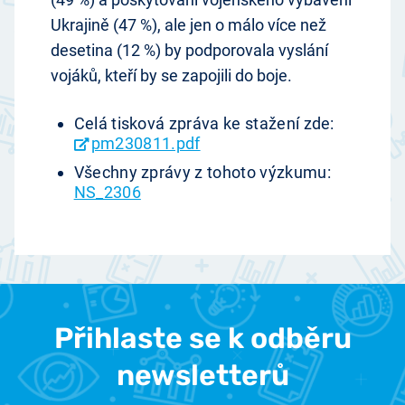
Ukrajině (47 %), ale jen o málo více než
desetina (12 %) by podporovala vyslání
vojáků, kteří by se zapojili do boje.
Celá tisková zpráva ke stažení zde:
pm230811.pdf
Všechny zprávy z tohoto výzkumu:
NS_2306
Přihlaste se k odběru
newsletterů