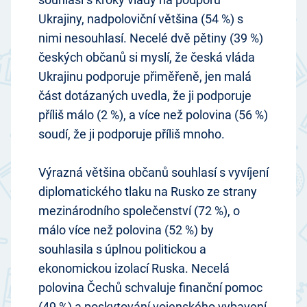
Ukrajiny, nadpoloviční většina (54 %) s
nimi nesouhlasí. Necelé dvě pětiny (39 %)
českých občanů si myslí, že česká vláda
Ukrajinu podporuje přiměřeně, jen malá
část dotázaných uvedla, že ji podporuje
příliš málo (2 %), a více než polovina (56 %)
soudí, že ji podporuje příliš mnoho.
Výrazná většina občanů souhlasí s vyvíjení
diplomatického tlaku na Rusko ze strany
mezinárodního společenství (72 %), o
málo více než polovina (52 %) by
souhlasila s úplnou politickou a
ekonomickou izolací Ruska. Necelá
polovina Čechů schvaluje finanční pomoc
(49 %) a poskytování vojenského vybavení