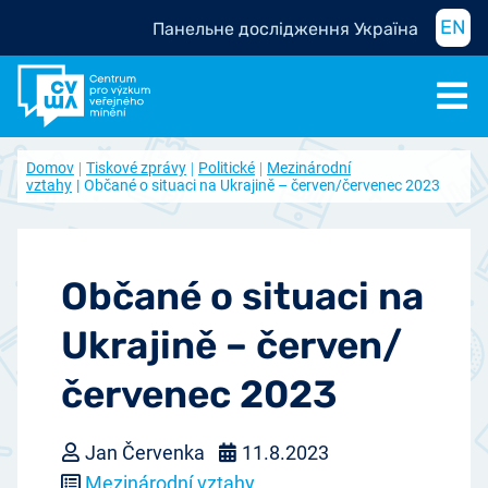
EN
Панельне дослідження Україна
Domov
Tiskové zprávy
Politické
Mezinárodní
vztahy
Občané o situaci na Ukrajině – červen/červenec 2023
Občané o situaci na
Ukrajině – červen/
červenec 2023
Jan Červenka
11.8.2023
Mezinárodní vztahy