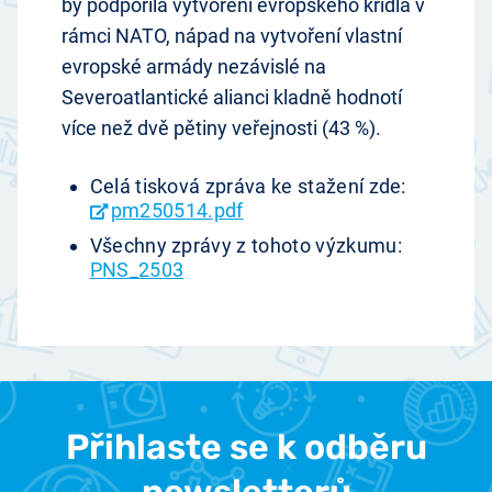
by podpořila vytvoření evropského křídla v
rámci NATO, nápad na vytvoření vlastní
evropské armády nezávislé na
Severoatlantické alianci kladně hodnotí
více než dvě pětiny veřejnosti (43 %).
Celá tisková zpráva ke stažení zde:
pm250514.pdf
Všechny zprávy z tohoto výzkumu:
PNS_2503
Přihlaste se k odběru
newsletterů