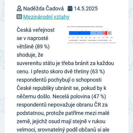
Naděžda Čadová
14.5.2025
Mezinárodní vztahy
Česká veřejnost
se v naprosté
většině (89 %)
shoduje, že
suverenitu státu je třeba bránit za každou
cenu. I přesto skoro dvě třetiny (63 %)
respondentů pochybují o schopnosti
České republiky ubránit se, pokud by k
něčemu došlo. Necelá polovina (47 %)
respondentů nepovažuje obranu ČR za
podstatnou, protože patříme mezi malé
země, jejichž osud mají stejně v rukou
velmoci, srovnatelný podíl občanů si ale