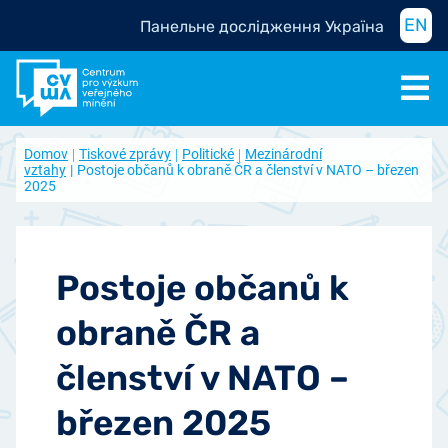
EN
Панельне дослідження Україна
Domov
Tiskové zprávy
Politické
Mezinárodní
vztahy
Postoje občanů k obraně ČR a členství v NATO – březen
2025
Postoje občanů k
obraně ČR a
členství v NATO –
březen 2025