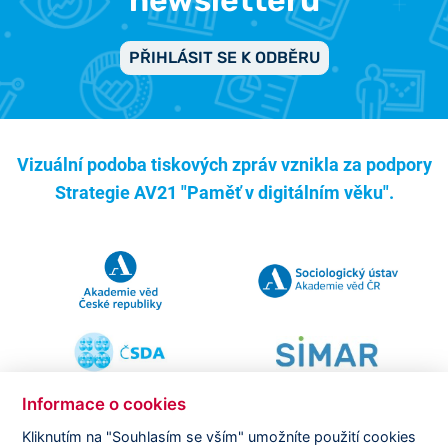
PŘIHLÁSIT SE K ODBĚRU
Vizuální podoba tiskových zpráv vznikla za podpory
Strategie AV21 "Paměť v digitálním věku".
Informace o cookies
Kliknutím na "Souhlasím se vším" umožníte použití cookies