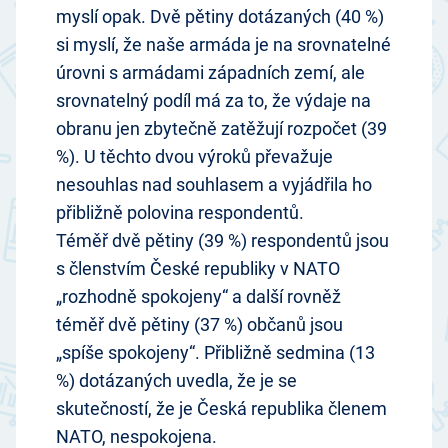
myslí opak. Dvě pětiny dotázaných (40 %)
si myslí, že naše armáda je na srovnatelné
úrovni s armádami západních zemí, ale
srovnatelný podíl má za to, že výdaje na
obranu jen zbytečně zatěžují rozpočet (39
%). U těchto dvou výroků převažuje
nesouhlas nad souhlasem a vyjádřila ho
přibližně polovina respondentů.
Téměř dvě pětiny (39 %) respondentů jsou
s členstvím České republiky v NATO
„rozhodně spokojeny“ a další rovněž
téměř dvě pětiny (37 %) občanů jsou
„spíše spokojeny“. Přibližně sedmina (13
%) dotázaných uvedla, že je se
skutečností, že je Česká republika členem
NATO, nespokojena.