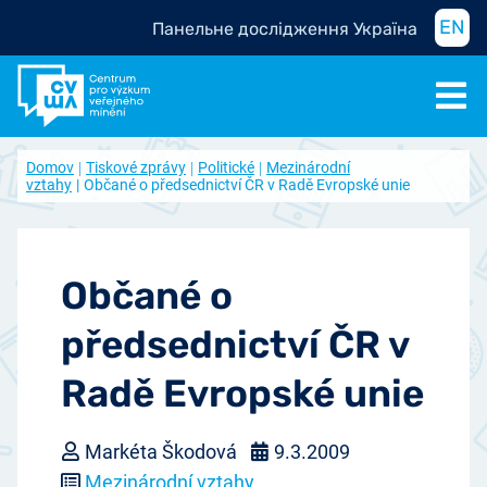
EN
Панельне дослідження Україна
Domov
Tiskové zprávy
Politické
Mezinárodní
vztahy
Občané o předsednictví ČR v Radě Evropské unie
Občané o
předsednictví ČR v
Radě Evropské unie
Markéta Škodová
9.3.2009
Mezinárodní vztahy