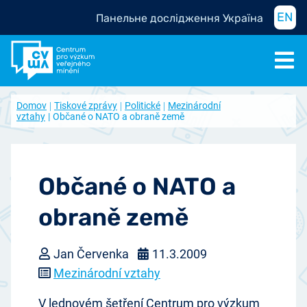
EN
Панельне дослідження Україна
Domov
Tiskové zprávy
Politické
Mezinárodní
vztahy
Občané o NATO a obraně země
Občané o NATO a
obraně země
Jan Červenka
11.3.2009
Mezinárodní vztahy
V lednovém šetření Centrum pro výzkum