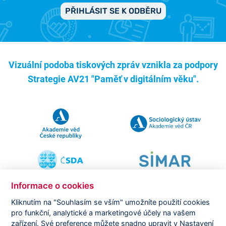
PŘIHLÁSIT SE K ODBĚRU
Vizuální podoba tiskových zpráv vznikla za podpory
Strategie AV21 "Paměť v digitálním věku".
Informace o cookies
Kliknutím na "Souhlasím se vším" umožníte použití cookies
pro funkční, analytické a marketingové účely na vašem
Copyright ©
CVVM |
Právní ujednání
|
Nastavení cookies
|
zařízení. Své preference můžete snadno upravit v Nastavení