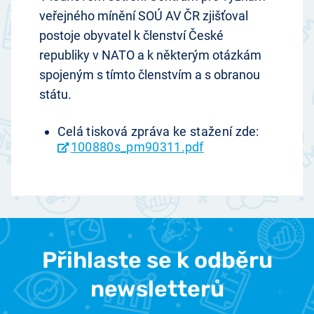
veřejného mínění SOÚ AV ČR zjišťoval
postoje obyvatel k členství České
republiky v NATO a k některým otázkám
spojeným s tímto členstvím a s obranou
státu.
Celá tisková zpráva ke stažení zde:
100880s_pm90311.pdf
Přihlaste se k odběru
newsletterů