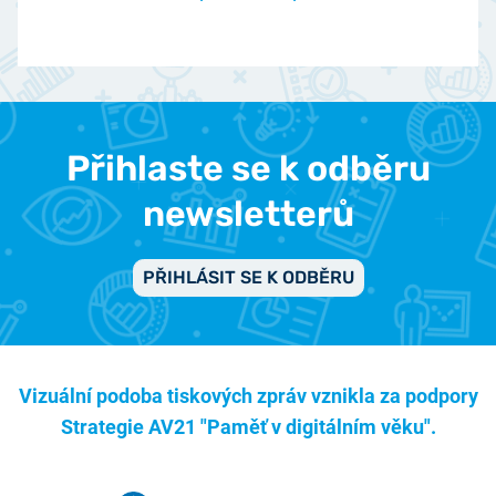
Přihlaste se k odběru
newsletterů
PŘIHLÁSIT SE K ODBĚRU
Vizuální podoba tiskových zpráv vznikla za podpory
Strategie AV21 "Paměť v digitálním věku".