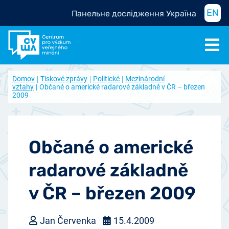
EN
Панельне дослідження Україна
Domov
Tiskové zprávy
Politické
Mezinárodní
vztahy
Občané o americké radarové základně v ČR – březen
2009
Občané o americké
radarové základně
v ČR – březen 2009
Jan Červenka
15.4.2009