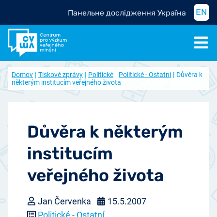
EN
Панельне дослідження Україна
Domov
Tiskové zprávy
Politické
Politické - Ostatní
Důvěra k
některým institucím veřejného života
Důvěra k některým
institucím
veřejného života
Jan Červenka
15.5.2007
Politické - Ostatní