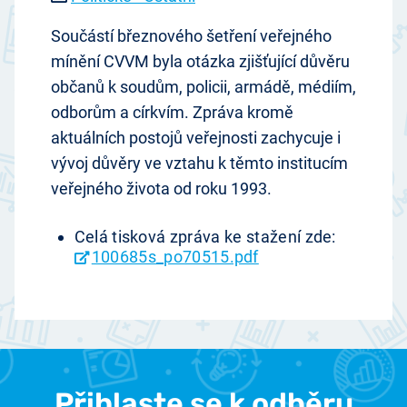
Součástí březnového šetření veřejného
mínění CVVM byla otázka zjišťující důvěru
občanů k soudům, policii, armádě, médiím,
odborům a církvím. Zpráva kromě
aktuálních postojů veřejnosti zachycuje i
vývoj důvěry ve vztahu k těmto institucím
veřejného života od roku 1993.
Celá tisková zpráva ke stažení zde:
100685s_po70515.pdf
Přihlaste se k odběru