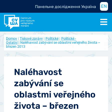
EN
Панельне дослідження Україна
Domov
Tiskové zprávy
Politické
Politické -
Ostatní
Naléhavost zabývání se oblastmi veřejného života –
březen 2013
Naléhavost
zabývání se
oblastmi veřejného
života – březen